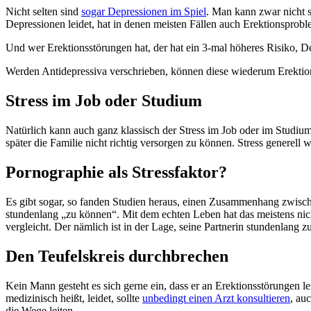
Nicht selten sind
sogar Depressionen im Spiel
. Man kann zwar nicht s
Depressionen leidet, hat in denen meisten Fällen auch Erektionsprobl
Und wer Erektionsstörungen hat, der hat ein 3-mal höheres Risiko, D
Werden Antidepressiva verschrieben, können diese wiederum Erektio
Stress im Job oder Studium
Natürlich kann auch ganz klassisch der Stress im Job oder im Studiu
später die Familie nicht richtig versorgen zu können. Stress generell w
Pornographie als Stressfaktor?
Es gibt sogar, so fanden Studien heraus, einen Zusammenhang zwisch
stundenlang „zu können“. Mit dem echten Leben hat das meistens nicht
vergleicht. Der nämlich ist in der Lage, seine Partnerin stundenlan
Den Teufelskreis durchbrechen
Kein Mann gesteht es sich gerne ein, dass er an Erektionsstörungen l
medizinisch heißt, leidet, sollte
unbedingt einen Arzt konsultieren
, au
die Wege leiten.