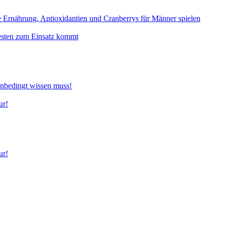
e Ernährung, Antioxidantien und Cranberrys für Männer spielen
esten zum Einsatz kommt
bedingt wissen muss!
ur!
ur!