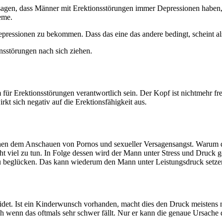
agen, dass Männer mit Erektionsstörungen immer Depressionen haben, ab
eme.
epressionen zu bekommen. Dass das eine das andere bedingt, scheint als
nsstörungen nach sich ziehen.
m für Erektionsstörungen verantwortlich sein. Der Kopf ist nichtmehr 
irkt sich negativ auf die Erektionsfähigkeit aus.
en dem Anschauen von Pornos und sexueller Versagensangst. Warum das 
 viel zu tun. In Folge dessen wird der Mann unter Stress und Druck ge
g zu beglücken. Das kann wiederum den Mann unter Leistungsdruck setz
eidet. Ist ein Kinderwunsch vorhanden, macht dies den Druck meistens n
ch wenn das oftmals sehr schwer fällt. Nur er kann die genaue Ursache