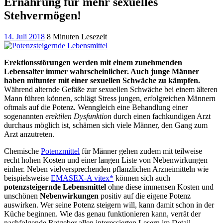
Ernährung für mehr sexuelles
Stehvermögen!
14. Juli 2018
8 Minuten Lesezeit
Erektionsstörungen werden mit einem zunehmenden
Lebensalter immer wahrscheinlicher. Auch junge Männer
haben mitunter mit einer sexuellen Schwäche zu kämpfen.
Während alternde Gefäße zur sexuellen Schwäche bei einem älteren
Mann führen können, schlägt Stress jungen, erfolgreichen Männern
oftmals auf die Potenz. Wenngleich eine Behandlung einer
sogenannten
erektilen Dysfunktion
durch einen fachkundigen Arzt
durchaus möglich ist, schämen sich viele Männer, den Gang zum
Arzt anzutreten.
Chemische
Potenzmittel
für Männer gehen zudem mit teilweise
recht hohen Kosten und einer langen Liste von Nebenwirkungen
einher. Neben vielversprechenden pflanzlichen Arzneimitteln wie
beispielsweise
EMASEX-A vitex*
können sich auch
potenzsteigernde Lebensmittel
ohne diese immensen Kosten und
unschönen
Nebenwirkungen
positiv auf die eigene Potenz
auswirken. Wer seine Potenz steigern will, kann damit schon in der
Küche beginnen. Wie das genau funktionieren kann, verrät der
nachfolgende Ratgeber allen interessierten Lesern im Detail.