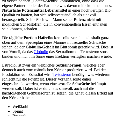
zu verschiedenen „Potenz-Menüs“ kombinieren, ohne dass die
eigene Partnerin oder der Partner etwas davon mitbekommen muss.
Natürliche Potenzmittel Lebensmittel
in einer hochwertigen Bio-
Qualität zu kaufen, hat sich selbstverständlich als sinnvoll
herausgestellt. Schließlich will Mann seiner
Potenz
nicht mit
möglichen Schadstoffen, die in konventionellem Essen enthalten
sein können, schaden.
Die
tägliche Portion Haferflocken
sollte vor allem deshalb ganz
oben auf dem Speiseplan eines Mannes mit sexueller Schwäche
stehen, da der
Globulin-Gehalt
im Blut somit gesenkt wird. Dies ist
von Vorteil, da das
Globulin
das Sexualhormon Testosteron sonst
binden und nicht im Sinne einer Erektion verfügbar machen würde.
Estradiol ist zwar ein weibliches
Sexualhormon
, welches aber
dennoch auch vom männlichen Körper produziert wird. Bei der
Produktion von Estradiol wird
Testosteron
benötigt, was wiederum
schlecht für die Potenz ist. Dieser Vorgang sollte daher
eingeschränkt werden, wenn eine
sexuelle Schwäche
bekämpft
werden soll. Daher ist es durchaus sinnvoll, auch auf die
nachfolgenden Gemüsesorten zu setzen, die genau diesen Effekt auf
den Körper haben:
Weißkohl
Spinat
Broccoli