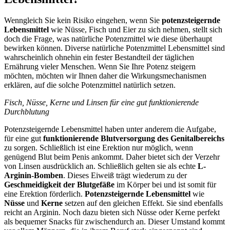
Wenngleich Sie kein Risiko eingehen, wenn Sie
potenzsteigernde
Lebensmittel
wie Nüsse, Fisch und Eier zu sich nehmen, stellt sich
doch die Frage, was natürliche Potenzmittel wie diese überhaupt
bewirken können. Diverse natürliche Potenzmittel Lebensmittel sind
wahrscheinlich ohnehin ein fester Bestandteil der täglichen
Ernährung vieler Menschen. Wenn Sie Ihre Potenz steigern
möchten, möchten wir Ihnen daher die Wirkungsmechanismen
erklären, auf die solche Potenzmittel natürlich setzen.
Fisch, Nüsse, Kerne und Linsen für eine gut funktionierende
Durchblutung
Potenzsteigernde Lebensmittel haben unter anderem die Aufgabe,
für eine gut
funktionierende Blutversorgung des Genitalbereichs
zu sorgen. Schließlich ist eine Erektion nur möglich, wenn
genügend Blut beim Penis ankommt. Daher bietet sich der Verzehr
von Linsen ausdrücklich an. Schließlich gelten sie als echte
L-
Arginin-Bomben
. Dieses Eiweiß trägt wiederum zu der
Geschmeidigkeit der Blutgefäße
im Körper bei und ist somit für
eine Erektion förderlich.
Potenzsteigernde Lebensmittel
wie
Nüsse
und
Kerne
setzen auf den gleichen Effekt. Sie sind ebenfalls
reicht an Arginin. Noch dazu bieten sich Nüsse oder Kerne perfekt
als bequemer Snacks für zwischendurch an. Dieser Umstand kommt