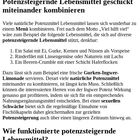
Potenzsteigernde Lebensmittel geschickt
miteinander kombinieren
Viele natürliche Potenzmittel Lebensmittel lassen sich wunderbar zu
einem
Menü
kombinieren. Frei nach dem Motto „Viel hilft viel“
wäre zum Beispiel die folgende Lebensmittel, die sich auf diverse
potenzsteigernde Lebensmittel
stützt, denkbar:
Ein Salat mit Ei, Gurke, Kernen und Nüssen als Vorspeise
Rinderfilet mit Linsengemüse oder Naturreis mit Lachs
Ein Beeren-Crumble mit einer Schicht Haferflocken
Dazu lässt sich zum Beispiel eine frische
Gurken-Ingwer-
Limonade
servieren. Derart viele
natürliche Potenzmittel
miteinander zu kombinieren, ist längst kein Muss. Schließlich
können die interessierten Herren von der Ingwer Potenz Wirkung
genauso gut profitieren, indem sie sich für ein entsprechendes
Nahrungsergänzungsmittel entscheiden. Bei einer
sexuellen
Schwäche
bietet sich die regelmäßige Einnahme von
Fischölkapseln daher gleichermaßen zur gezielten
Potenzsteigerung
auch über einen längeren Zeitraum hinweg an.
Wie funktionierte potenzsteigernde
Lebensmittel?