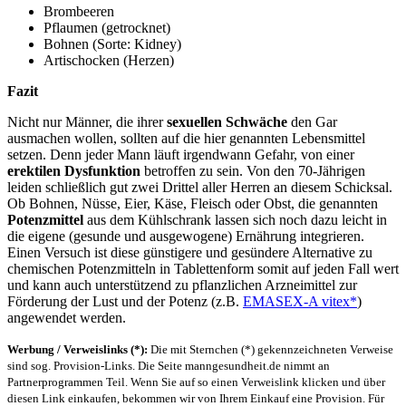
Brombeeren
Pflaumen (getrocknet)
Bohnen (Sorte: Kidney)
Artischocken (Herzen)
Fazit
Nicht nur Männer, die ihrer
sexuellen Schwäche
den Gar
ausmachen wollen, sollten auf die hier genannten Lebensmittel
setzen. Denn jeder Mann läuft irgendwann Gefahr, von einer
erektilen Dysfunktion
betroffen zu sein. Von den 70-Jährigen
leiden schließlich gut zwei Drittel aller Herren an diesem Schicksal.
Ob Bohnen, Nüsse, Eier, Käse, Fleisch oder Obst, die genannten
Potenzmittel
aus dem Kühlschrank lassen sich noch dazu leicht in
die eigene (gesunde und ausgewogene) Ernährung integrieren.
Einen Versuch ist diese günstigere und gesündere Alternative zu
chemischen Potenzmitteln in Tablettenform somit auf jeden Fall wert
und kann auch unterstützend zu pflanzlichen Arzneimittel zur
Förderung der Lust und der Potenz (z.B.
EMASEX-A vitex*
)
angewendet werden.
Werbung / Verweislinks (*):
Die mit Sternchen (*) gekennzeichneten Verweise
sind sog. Provision-Links. Die Seite manngesundheit.de nimmt an
Partnerprogrammen Teil. Wenn Sie auf so einen Verweislink klicken und über
diesen Link einkaufen, bekommen wir von Ihrem Einkauf eine Provision. Für