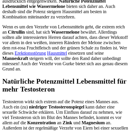
ausdrücklich entgegenwirken.
Natürliche Potenzmittel
Lebensmittel wie Wassermelone
bieten sich daher an. Auch
deshalb sind die Potenz steigern Hausmittel am besten in
Kombination miteinander zu verzehren.
Wenn es um den Verzehr von Lebensmitteln geht, die extrem reich
an
Citrullin
sind, hat sich
Wassermelone
bewährt. Allerdings
sollten alle interessierten Herren darauf achten, dass dieser Wirkstoff
vor allem in den weißen, inneren Rändern der Melone zwischen
dem rot-rosa Fruchtfleisch und der grünen Schale zu finden ist. Wer
dieses
Erektionsstörung
Hausmittel
einsetzen und seine
Manneskraft
steigern will, der sollte den Rand daher unbedingt
mitessen! Auch der Verzehr von Gurke bietet sich aus genau diesem
Grund an.
Natürliche Potenzmittel Lebensmittel für
mehr Testosteron
Testosteron wirkt sich extrem auf die Potenz eines Mannes aus.
Auch ein (zu)
niedriger Testosteronspiegel
kann daher eine
sexuelle Schwäche erklären. Um Einfluss darauf zu nehmen, wie
viel Testosteron sich im Blut des Mannes befindet, kommt es vor
allem auf die
Konzentration
an
Zink
und
Magnesium
an.
Außerdem ist der regelmäßige Verzehr von Eiern bei einer sexuellen