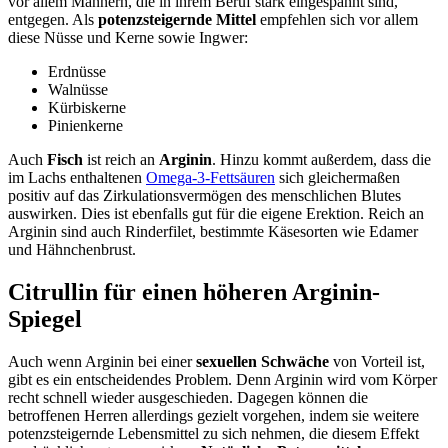
vor allem Männern, die in ihrem Beruf stark eingespannt sind,
entgegen. Als
potenzsteigernde Mittel
empfehlen sich vor allem
diese Nüsse und Kerne sowie Ingwer:
Erdnüsse
Walnüsse
Kürbiskerne
Pinienkerne
Auch
Fisch
ist reich an
Arginin
. Hinzu kommt außerdem, dass die
im Lachs enthaltenen
Omega-3-Fettsäuren
sich gleichermaßen
positiv auf das Zirkulationsvermögen des menschlichen Blutes
auswirken. Dies ist ebenfalls gut für die eigene Erektion. Reich an
Arginin sind auch Rinderfilet, bestimmte Käsesorten wie Edamer
und Hähnchenbrust.
Citrullin für einen höheren Arginin-
Spiegel
Auch wenn Arginin bei einer
sexuellen Schwäche
von Vorteil ist,
gibt es ein entscheidendes Problem. Denn Arginin wird vom Körper
recht schnell wieder ausgeschieden. Dagegen können die
betroffenen Herren allerdings gezielt vorgehen, indem sie weitere
potenzsteigernde Lebensmittel zu sich nehmen, die diesem Effekt